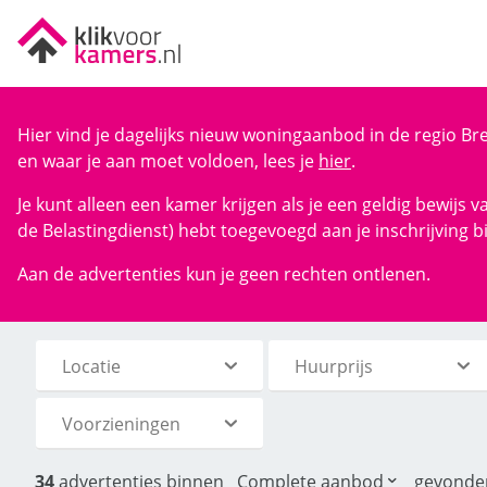
Hier vind je dagelijks nieuw woningaanbod in de regio Br
en waar je aan moet voldoen, lees je
hier
.
Je kunt alleen een kamer krijgen als je een geldig bewijs
de Belastingdienst) hebt toegevoegd aan je inschrijving bi
Aan de advertenties kun je geen rechten ontlenen.
Locatie
Huurprijs
Voorzieningen
34
advertenties binnen
Complete aanbod
gevonde