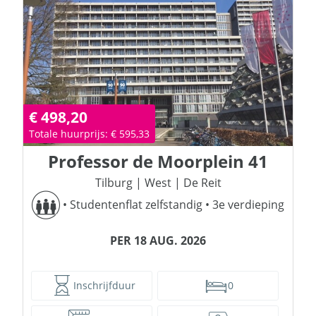
€ 498,20
Totale huurprijs: € 595,33
Professor de Moorplein
41
Tilburg
|
West
|
De Reit
•
Studentenflat zelfstandig
•
3e verdieping
PER 18 AUG. 2026
Inschrijfduur
0