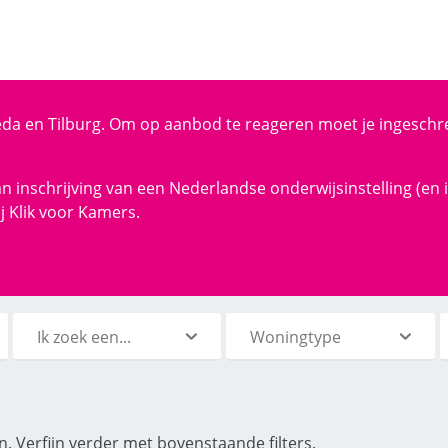
eda en Tilburg. Om op aanbod te reageren moet je ingeschre
 van inschrijving van een Nederlandse onderwijsinstelling (
j Klik voor Kamers.
Ik zoek een...
Woningtype
n.
Verfijn verder met bovenstaande filters.