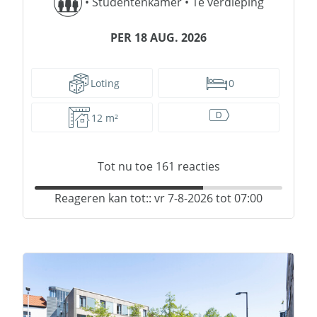
•
Studentenkamer
•
1e verdieping
PER 18 AUG. 2026
Loting
0
12 m²
Tot nu toe
161
reacties
Reageren kan tot:: vr 7-8-2026 tot 07:00