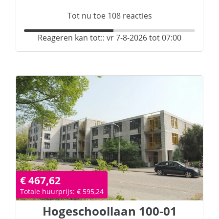
Tot nu toe
108
reacties
Reageren kan tot:: vr 7-8-2026 tot 07:00
€ 467,62
Totale huurprijs: € 595,24
Hogeschoollaan
100-01