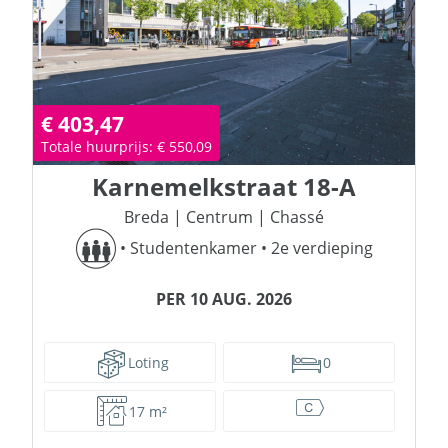
€ 403,47
Totale huurprijs: € 550,09
Karnemelkstraat
18-A
Breda
|
Centrum
|
Chassé
•
Studentenkamer
•
2e verdieping
PER 10 AUG. 2026
Loting
0
17 m²