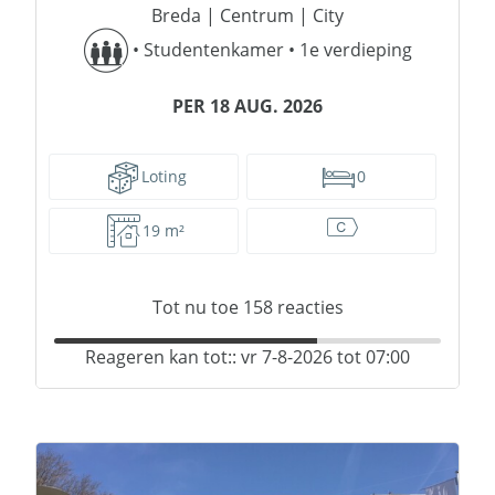
Breda
|
Centrum
|
City
•
Studentenkamer
•
1e verdieping
PER 18 AUG. 2026
Loting
0
19 m²
Tot nu toe
158
reacties
Reageren kan tot:: vr 7-8-2026 tot 07:00