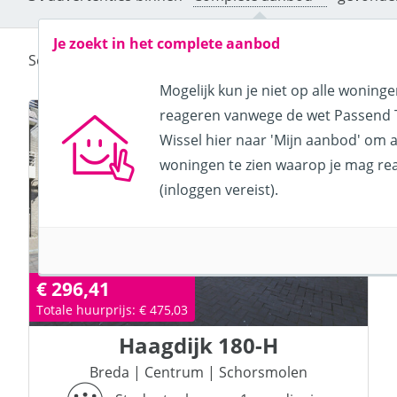
Je zoekt in het complete aanbod
Sorteer de advertenties op:
Mogelijk kun je niet op alle woning
reageren vanwege de wet Passend 
Wissel hier naar 'Mijn aanbod' om a
woningen te zien waarop je mag re
(inloggen vereist).
€ 296,41
Totale huurprijs: € 475,03
Haagdijk
180-H
Breda
|
Centrum
|
Schorsmolen