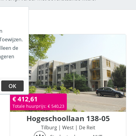
en
Toewijzen.
lleen de
ageren
OK
€ 412,61
Totale huurprijs: € 540,23
Hogeschoollaan
138-05
Tilburg
|
West
|
De Reit