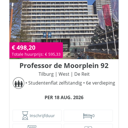
€ 498,20
Totale huurprijs: € 595,33
Professor de Moorplein
92
Tilburg
|
West
|
De Reit
•
Studentenflat zelfstandig
•
6e verdieping
PER 18 AUG. 2026
Inschrijfduur
0