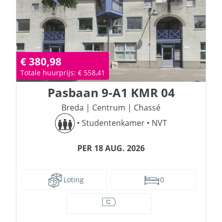
€ 380,98
Totale huurprijs: € 558,41
Pasbaan
9-A1 KMR 04
Breda
|
Centrum
|
Chassé
•
Studentenkamer
•
NVT
PER 18 AUG. 2026
Loting
0