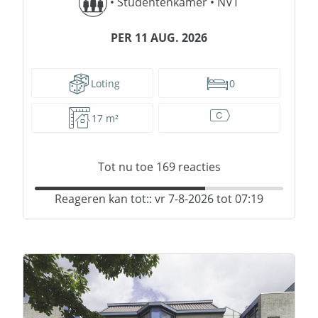
•
Studentenkamer
•
NVT
PER 11 AUG. 2026
Loting
0
17 m²
Tot nu toe
169
reacties
Reageren kan tot:: vr 7-8-2026 tot 07:19