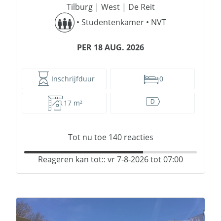
Tilburg
|
West
|
De Reit
•
Studentenkamer
•
NVT
PER 18 AUG. 2026
Inschrijfduur
0
17 m²
Tot nu toe
140
reacties
Reageren kan tot:: vr 7-8-2026 tot 07:00