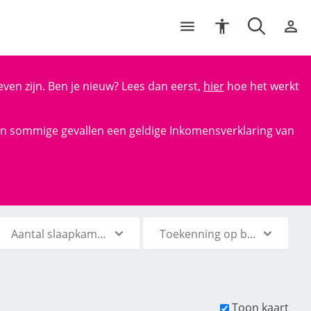
ven zijn. Ben je nieuw? Lees dan eerst,
hier
hoe het werkt
en in sommige gevallen een geldige Inkomensverklaring van
Aantal slaapkamers
Toekenning op basis van
Toon kaart