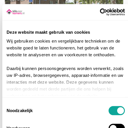
€ 498,20
Totale huurprijs: € 647,03
Deze website maakt gebruik van cookies
Pastoor Dekkersstraat
12
Wij gebruiken cookies en vergelijkbare technieken om de
Breda
|
West
|
Heuvel
website goed te laten functioneren, het gebruik van de
website te analyseren en uw voorkeuren te onthouden.
•
Studentenflat zelfstandig
•
2e verdieping
Daarbij kunnen persoonsgegevens worden verwerkt, zoals
PER 4 SEP. 2026
uw IP-adres, browsergegevens, apparaat-informatie en uw
interacties met deze website. Deze gegevens kunnen
worden gedeeld met derde partijen die ons helpen bij
Inschrijfduur
0
webanalyse en het verbeteren van de website.
35 m²
Toestemmingsselectie
Geef toestemming of stel uw eigen keuze in. U kunt uw
Noodzakelijk
toestemming op elk moment wijzigen of intrekken via de
Tot nu toe
242
reacties
knop voor cookie-instellingen linksonder op de website of