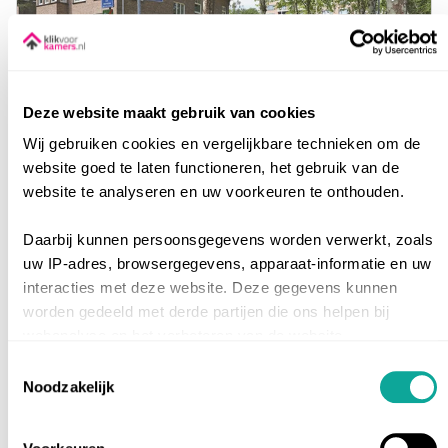
€ 498,20
Totale huurprijs: € 647,03
Deze website maakt gebruik van cookies
Pastoor Dekkersstraat
12
Wij gebruiken cookies en vergelijkbare technieken om de
Breda
|
West
|
Heuvel
website goed te laten functioneren, het gebruik van de
website te analyseren en uw voorkeuren te onthouden.
•
Studentenflat zelfstandig
•
2e verdieping
Daarbij kunnen persoonsgegevens worden verwerkt, zoals
PER 4 SEP. 2026
uw IP-adres, browsergegevens, apparaat-informatie en uw
interacties met deze website. Deze gegevens kunnen
worden gedeeld met derde partijen die ons helpen bij
Inschrijfduur
0
webanalyse en het verbeteren van de website.
35 m²
Toestemmingsselectie
Geef toestemming of stel uw eigen keuze in. U kunt uw
Noodzakelijk
toestemming op elk moment wijzigen of intrekken via de
Tot nu toe
215
reacties
knop voor cookie-instellingen linksonder op de website of